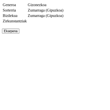
Generoa
Gizonezkoa
Sorterria
Zumarraga (Gipuzkoa)
Bizilekua
Zumarraga (Gipuzkoa)
Zirkunstantziak