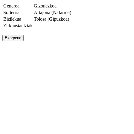
Generoa
Gizonezkoa
Sorterria
Artajona (Nafarroa)
Bizilekua
Tolosa (Gipuzkoa)
Zirkunstantziak