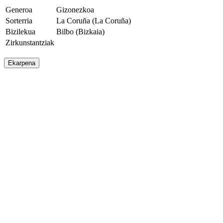
Generoa
Gizonezkoa
Sorterria
La Coruña (La Coruña)
Bizilekua
Bilbo (Bizkaia)
Zirkunstantziak