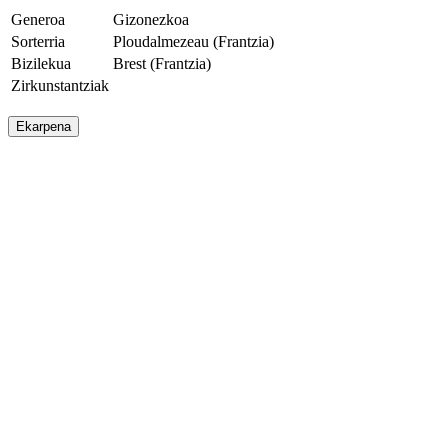
Generoa
Gizonezkoa
Sorterria
Ploudalmezeau (Frantzia)
Bizilekua
Brest (Frantzia)
Zirkunstantziak