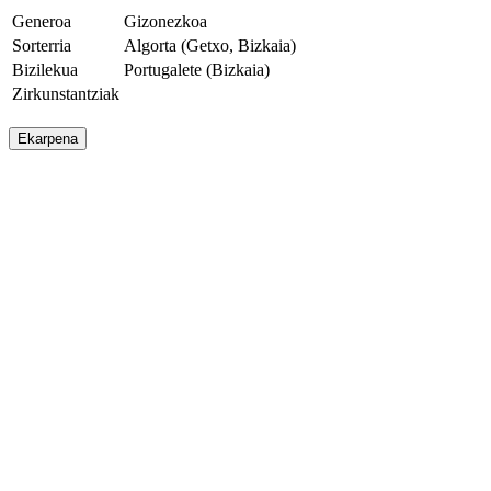
Generoa
Gizonezkoa
Sorterria
Algorta (Getxo, Bizkaia)
Bizilekua
Portugalete (Bizkaia)
Zirkunstantziak