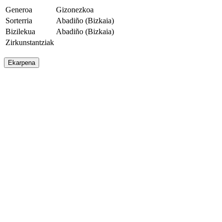
Generoa
Gizonezkoa
Sorterria
Abadiño (Bizkaia)
Bizilekua
Abadiño (Bizkaia)
Zirkunstantziak