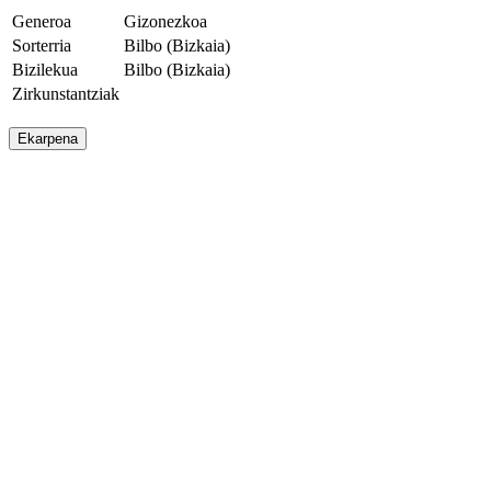
Generoa
Gizonezkoa
Sorterria
Bilbo (Bizkaia)
Bizilekua
Bilbo (Bizkaia)
Zirkunstantziak