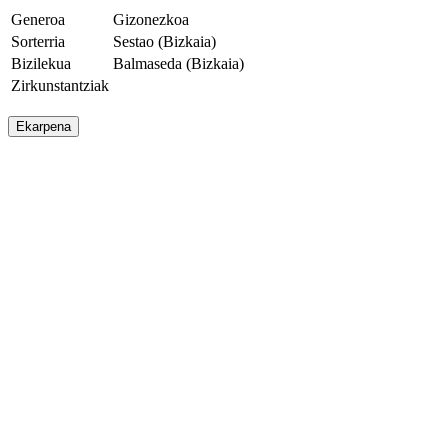
Generoa
Gizonezkoa
Sorterria
Sestao (Bizkaia)
Bizilekua
Balmaseda (Bizkaia)
Zirkunstantziak