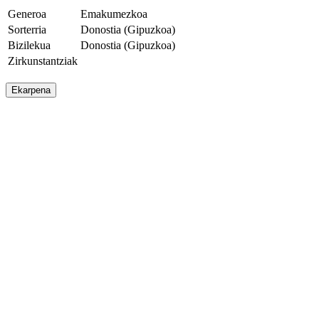
Generoa
Emakumezkoa
Sorterria
Donostia (Gipuzkoa)
Bizilekua
Donostia (Gipuzkoa)
Zirkunstantziak