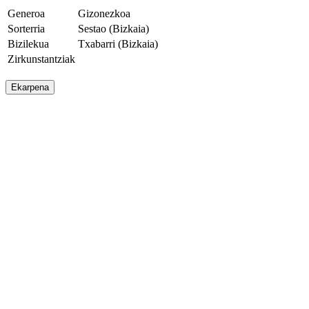
Generoa
Gizonezkoa
Sorterria
Sestao (Bizkaia)
Bizilekua
Txabarri (Bizkaia)
Zirkunstantziak