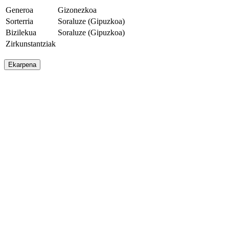
Generoa
Gizonezkoa
Sorterria
Soraluze (Gipuzkoa)
Bizilekua
Soraluze (Gipuzkoa)
Zirkunstantziak