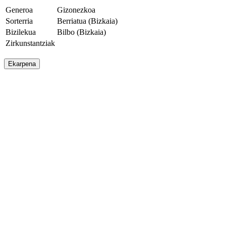
Generoa
Gizonezkoa
Sorterria
Berriatua (Bizkaia)
Bizilekua
Bilbo (Bizkaia)
Zirkunstantziak