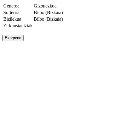
Generoa
Gizonezkoa
Sorterria
Bilbo (Bizkaia)
Bizilekua
Bilbo (Bizkaia)
Zirkunstantziak