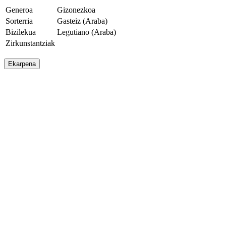
Generoa
Gizonezkoa
Sorterria
Gasteiz (Araba)
Bizilekua
Legutiano (Araba)
Zirkunstantziak