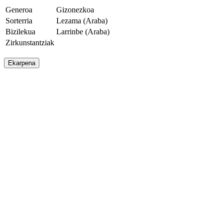
Generoa
Gizonezkoa
Sorterria
Lezama (Araba)
Bizilekua
Larrinbe (Araba)
Zirkunstantziak