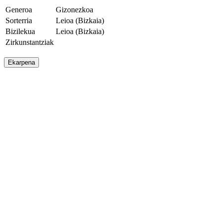
Generoa
Gizonezkoa
Sorterria
Leioa (Bizkaia)
Bizilekua
Leioa (Bizkaia)
Zirkunstantziak