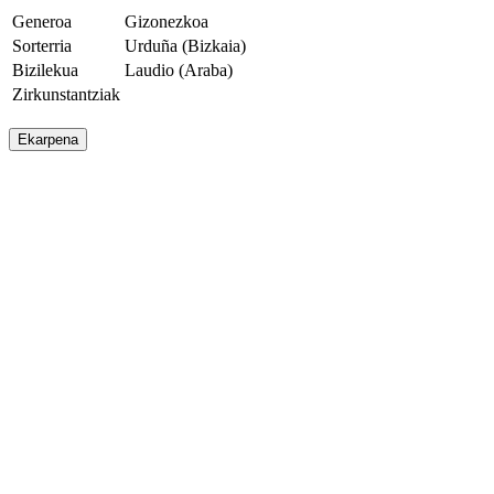
Generoa
Gizonezkoa
Sorterria
Urduña (Bizkaia)
Bizilekua
Laudio (Araba)
Zirkunstantziak