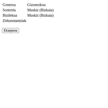
Generoa
Gizonezkoa
Sorterria
Muskiz (Bizkaia)
Bizilekua
Muskiz (Bizkaia)
Zirkunstantziak