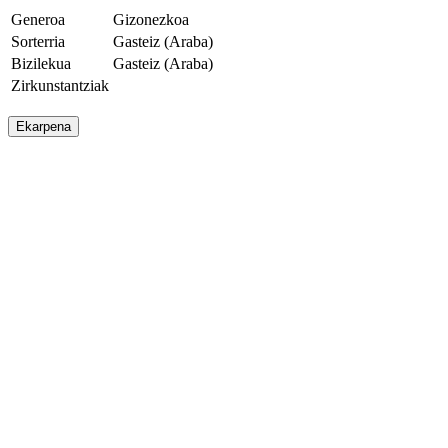
Generoa
Gizonezkoa
Sorterria
Gasteiz (Araba)
Bizilekua
Gasteiz (Araba)
Zirkunstantziak