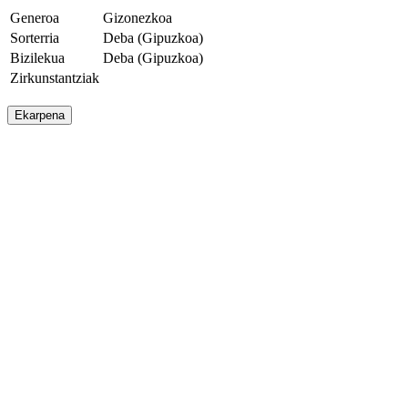
Generoa
Gizonezkoa
Sorterria
Deba (Gipuzkoa)
Bizilekua
Deba (Gipuzkoa)
Zirkunstantziak