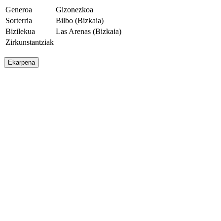
Generoa
Gizonezkoa
Sorterria
Bilbo (Bizkaia)
Bizilekua
Las Arenas (Bizkaia)
Zirkunstantziak