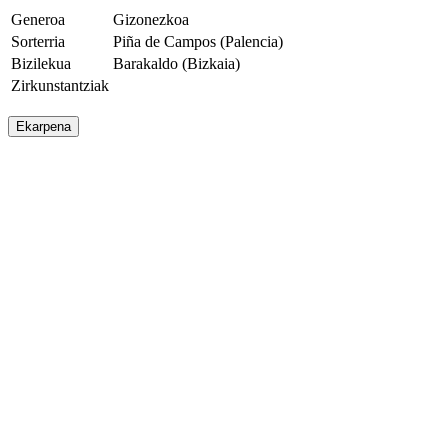
Generoa
Gizonezkoa
Sorterria
Piña de Campos (Palencia)
Bizilekua
Barakaldo (Bizkaia)
Zirkunstantziak