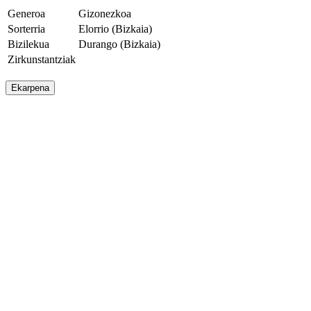
Generoa
Gizonezkoa
Sorterria
Elorrio (Bizkaia)
Bizilekua
Durango (Bizkaia)
Zirkunstantziak