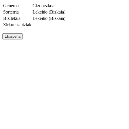
Generoa
Gizonezkoa
Sorterria
Lekeitio (Bizkaia)
Bizilekua
Lekeitio (Bizkaia)
Zirkunstantziak