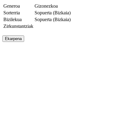
Generoa
Gizonezkoa
Sorterria
Sopuerta (Bizkaia)
Bizilekua
Sopuerta (Bizkaia)
Zirkunstantziak