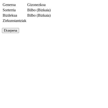
Generoa
Gizonezkoa
Sorterria
Bilbo (Bizkaia)
Bizilekua
Bilbo (Bizkaia)
Zirkunstantziak