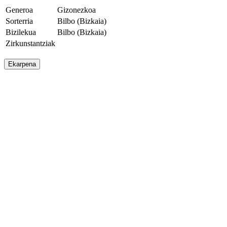
Generoa
Gizonezkoa
Sorterria
Bilbo (Bizkaia)
Bizilekua
Bilbo (Bizkaia)
Zirkunstantziak