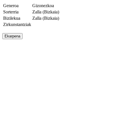
Generoa
Gizonezkoa
Sorterria
Zalla (Bizkaia)
Bizilekua
Zalla (Bizkaia)
Zirkunstantziak