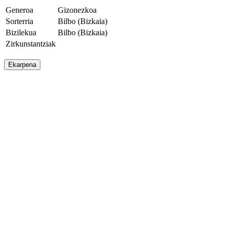
Generoa
Gizonezkoa
Sorterria
Bilbo (Bizkaia)
Bizilekua
Bilbo (Bizkaia)
Zirkunstantziak