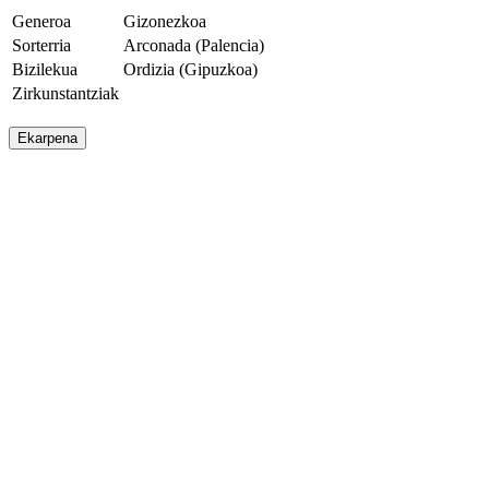
Generoa
Gizonezkoa
Sorterria
Arconada (Palencia)
Bizilekua
Ordizia (Gipuzkoa)
Zirkunstantziak