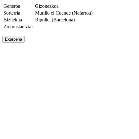
Generoa
Gizonezkoa
Sorterria
Murillo el Cuende (Nafarroa)
Bizilekua
Ripollet (Barcelona)
Zirkunstantziak