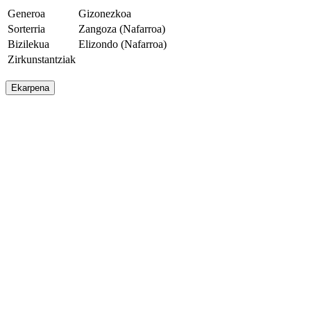
Generoa
Gizonezkoa
Sorterria
Zangoza (Nafarroa)
Bizilekua
Elizondo (Nafarroa)
Zirkunstantziak