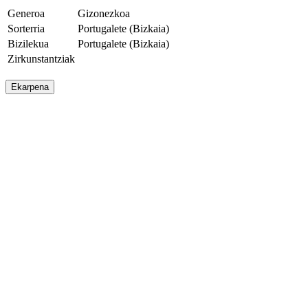
Generoa
Gizonezkoa
Sorterria
Portugalete (Bizkaia)
Bizilekua
Portugalete (Bizkaia)
Zirkunstantziak