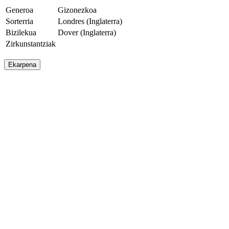
Generoa
Gizonezkoa
Sorterria
Londres (Inglaterra)
Bizilekua
Dover (Inglaterra)
Zirkunstantziak