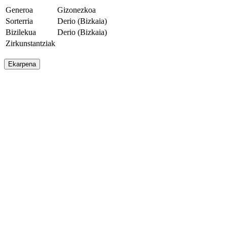
Generoa
Gizonezkoa
Sorterria
Derio (Bizkaia)
Bizilekua
Derio (Bizkaia)
Zirkunstantziak