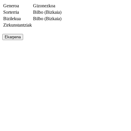
Generoa
Gizonezkoa
Sorterria
Bilbo (Bizkaia)
Bizilekua
Bilbo (Bizkaia)
Zirkunstantziak