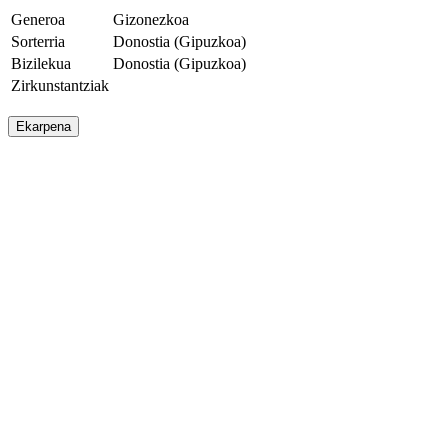
Generoa
Gizonezkoa
Sorterria
Donostia (Gipuzkoa)
Bizilekua
Donostia (Gipuzkoa)
Zirkunstantziak