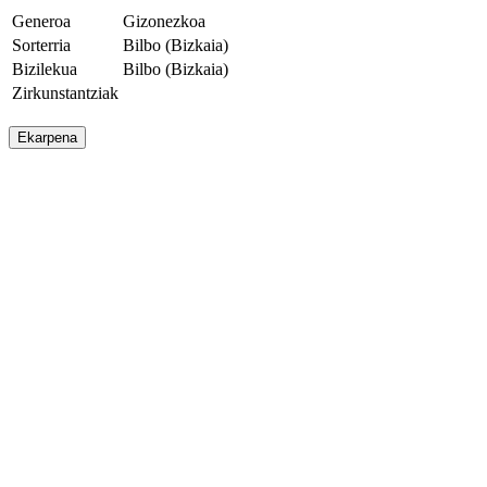
Generoa
Gizonezkoa
Sorterria
Bilbo (Bizkaia)
Bizilekua
Bilbo (Bizkaia)
Zirkunstantziak