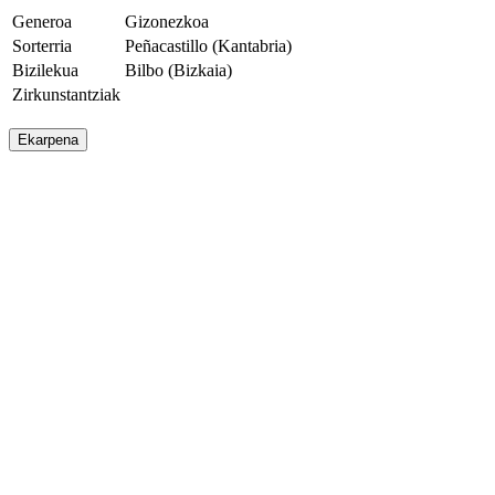
Generoa
Gizonezkoa
Sorterria
Peñacastillo (Kantabria)
Bizilekua
Bilbo (Bizkaia)
Zirkunstantziak