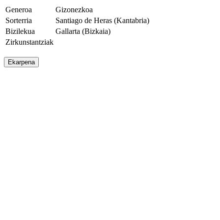
Generoa
Gizonezkoa
Sorterria
Santiago de Heras (Kantabria)
Bizilekua
Gallarta (Bizkaia)
Zirkunstantziak