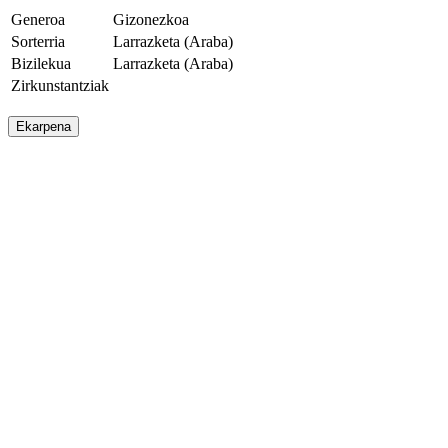
Generoa
Gizonezkoa
Sorterria
Larrazketa (Araba)
Bizilekua
Larrazketa (Araba)
Zirkunstantziak