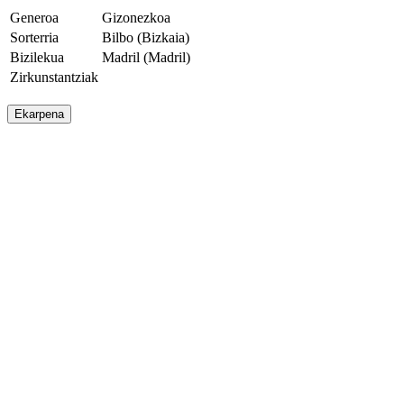
Generoa
Gizonezkoa
Sorterria
Bilbo (Bizkaia)
Bizilekua
Madril (Madril)
Zirkunstantziak