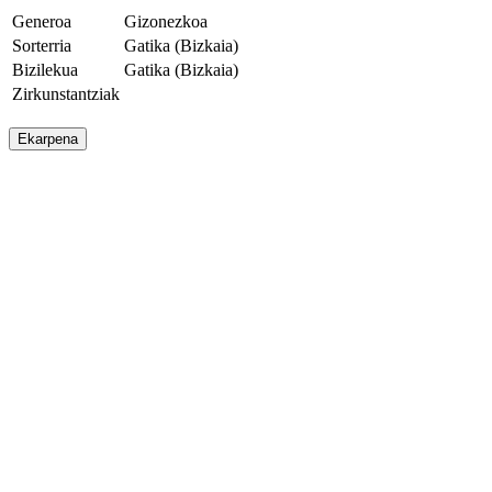
Generoa
Gizonezkoa
Sorterria
Gatika (Bizkaia)
Bizilekua
Gatika (Bizkaia)
Zirkunstantziak