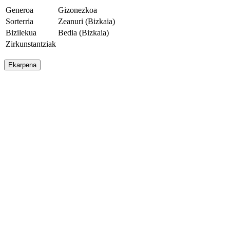
Generoa
Gizonezkoa
Sorterria
Zeanuri (Bizkaia)
Bizilekua
Bedia (Bizkaia)
Zirkunstantziak