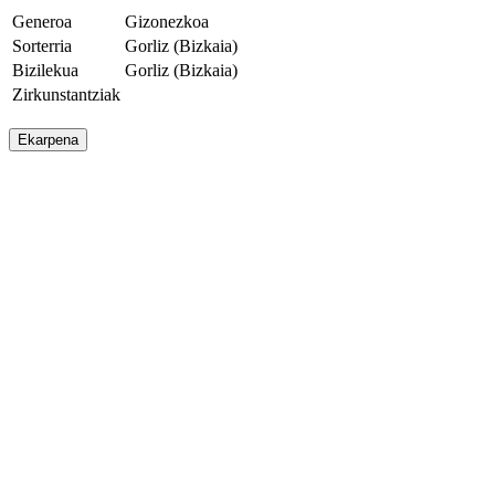
Generoa
Gizonezkoa
Sorterria
Gorliz (Bizkaia)
Bizilekua
Gorliz (Bizkaia)
Zirkunstantziak