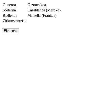
Generoa
Gizonezkoa
Sorterria
Casablanca (Maroko)
Bizilekua
Marsella (Frantzia)
Zirkunstantziak