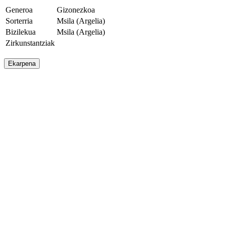
Generoa
Gizonezkoa
Sorterria
Msila (Argelia)
Bizilekua
Msila (Argelia)
Zirkunstantziak