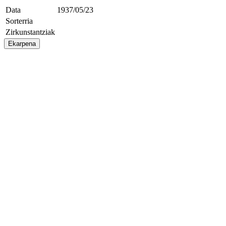
Data
1937/05/23
Sorterria
Zirkunstantziak