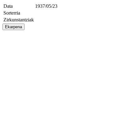
Data
1937/05/23
Sorterria
Zirkunstantziak