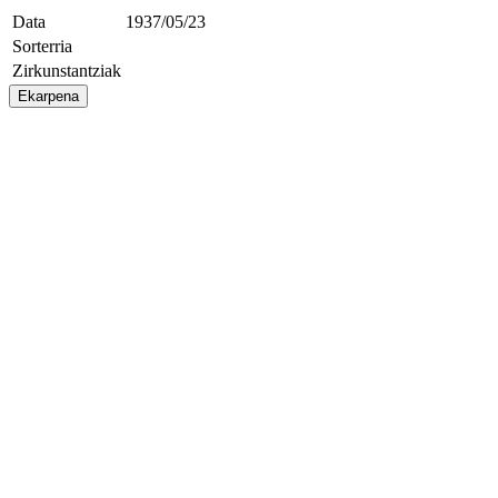
Data
1937/05/23
Sorterria
Zirkunstantziak